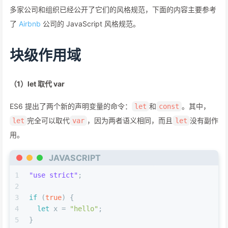
多家公司和组织已经公开了它们的风格规范，下面的内容主要参考
了
Airbnb
公司的 JavaScript 风格规范。
块级作用域
（1）let 取代 var
ES6 提出了两个新的声明变量的命令：
和
。其中，
let
const
完全可以取代
，因为两者语义相同，而且
没有副作
let
var
let
用。
JAVASCRIPT
1
"use strict"
;
2
3
if
 (
true
) {
4
let
 x = 
"hello"
;
5
}