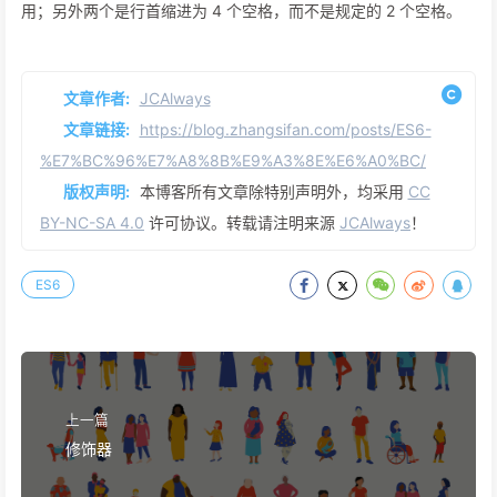
用；另外两个是行首缩进为 4 个空格，而不是规定的 2 个空格。
文章作者:
JCAlways
文章链接:
https://blog.zhangsifan.com/posts/ES6-
%E7%BC%96%E7%A8%8B%E9%A3%8E%E6%A0%BC/
版权声明:
本博客所有文章除特别声明外，均采用
CC
BY-NC-SA 4.0
许可协议。转载请注明来源
JCAlways
！
ES6
上一篇
修饰器