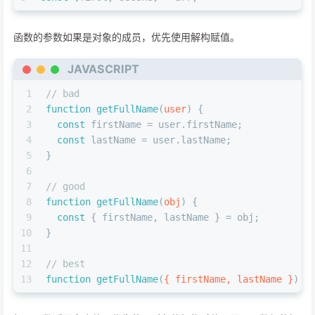
函数的参数如果是对象的成员，优先使用解构赋值。
JAVASCRIPT
1
// bad
2
function
getFullName
(
user
) {
3
const
 firstName = user.
firstName
;
4
const
 lastName = user.
lastName
;
5
}
6
7
// good
8
function
getFullName
(
obj
) {
9
const
 { firstName, lastName } = obj;
10
}
11
12
// best
13
function
getFullName
(
{ firstName, lastName }
) {