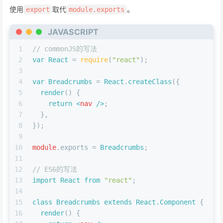
使用
取代
。
export
module.exports
JAVASCRIPT
1
// commonJS的写法
2
var
React
 = 
require
(
"react"
);
3
4
var
Breadcrumbs
 = 
React
.
createClass
({
5
render
(
) {
6
return
<
nav
 />
;
7
  },
8
});
9
10
module
.
exports
 = 
Breadcrumbs
;
11
12
// ES6的写法
13
import
React
from
"react"
;
14
15
class
Breadcrumbs
extends
React.Component
 {
16
render
(
) {