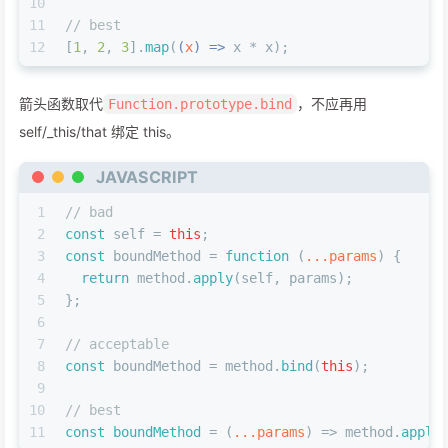
10
11
// best
12
[
1
, 
2
, 
3
].
map
(
(
x
) =>
 x * x);
箭头函数取代
，不应再用
Function.prototype.bind
self/_this/that 绑定 this。
JAVASCRIPT
1
// bad
2
const
 self = 
this
;
3
const
 boundMethod = 
function
 (
...params
) {
4
return
 method.
apply
(self, params);
5
};
6
7
// acceptable
8
const
 boundMethod = method.
bind
(
this
);
9
10
// best
11
const
boundMethod
 = (
...params
) => method.
apply