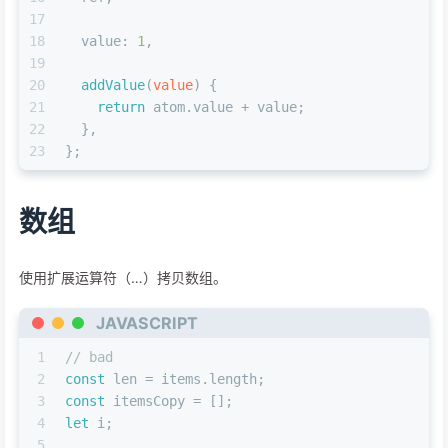
17
18
value
: 
1
,
19
20
addValue
(
value
) {
21
return
 atom.
value
 + value;
22
  },
23
};
数组
使用扩展运算符（…）拷贝数组。
JAVASCRIPT
1
// bad
2
const
 len = items.
length
;
3
const
 itemsCopy = [];
4
let
 i;
5