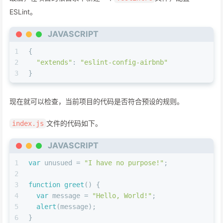
ESLint。
JAVASCRIPT
1
{
2
"extends"
: 
"eslint-config-airbnb"
3
}
现在就可以检查，当前项目的代码是否符合预设的规则。
文件的代码如下。
index.js
JAVASCRIPT
1
var
 unusued = 
"I have no purpose!"
;
2
3
function
greet
(
) {
4
var
 message = 
"Hello, World!"
;
5
alert
(message);
6
}