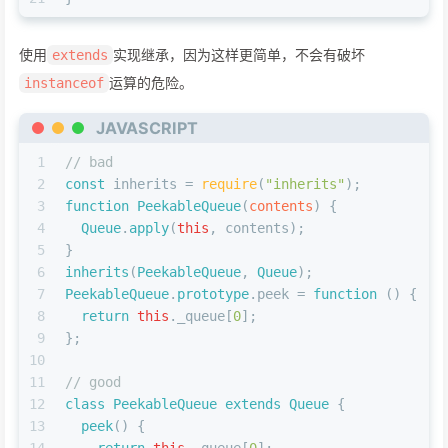
使用
实现继承，因为这样更简单，不会有破坏
extends
运算的危险。
instanceof
JAVASCRIPT
1
// bad
2
const
 inherits = 
require
(
"inherits"
);
3
function
PeekableQueue
(
contents
) {
4
Queue
.
apply
(
this
, contents);
5
}
6
inherits
(
PeekableQueue
, 
Queue
);
7
PeekableQueue
.
prototype
.
peek
 = 
function
 (
) {
8
return
this
.
_queue
[
0
];
9
};
10
11
// good
12
class
PeekableQueue
extends
Queue
 {
13
peek
(
) {