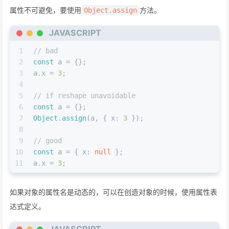
属性不可避免，要使用
方法。
Object.assign
JAVASCRIPT
1
// bad
2
const
 a = {};
3
a.
x
 = 
3
;
4
5
// if reshape unavoidable
6
const
 a = {};
7
Object
.
assign
(a, { 
x
: 
3
 });
8
9
// good
10
const
 a = { 
x
: 
null
 };
11
a.
x
 = 
3
;
如果对象的属性名是动态的，可以在创造对象的时候，使用属性表
达式定义。