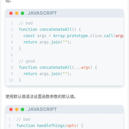
组。
JAVASCRIPT
1
// bad
2
function
concatenateAll
(
) {
3
const
 args = 
Array
.
prototype
.
slice
.
call
(
argum
4
return
 args.
join
(
""
);
5
}
6
7
// good
8
function
concatenateAll
(
...args
) {
9
return
 args.
join
(
""
);
10
}
使用默认值语法设置函数参数的默认值。
JAVASCRIPT
1
// bad
2
function
handleThings
(
opts
) {