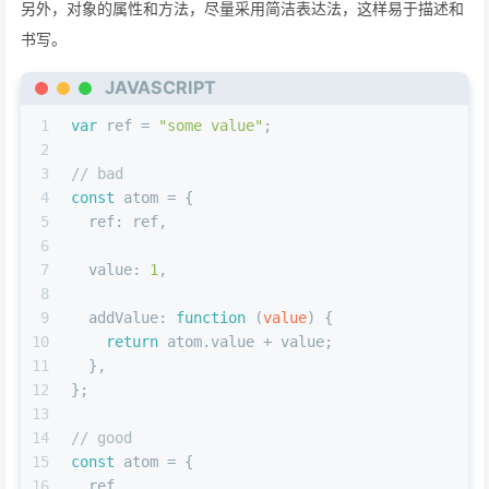
另外，对象的属性和方法，尽量采用简洁表达法，这样易于描述和
书写。
JAVASCRIPT
1
var
 ref = 
"some value"
;
2
3
// bad
4
const
 atom = {
5
ref
: ref,
6
7
value
: 
1
,
8
9
addValue
: 
function
 (
value
) {
10
return
 atom.
value
 + value;
11
  },
12
};
13
14
// good
15
const
 atom = {
16
  ref,