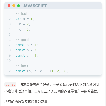
JAVASCRIPT
1
// bad
2
var
 a = 
1
,
3
  b = 
2
,
4
  c = 
3
;
5
6
// good
7
const
 a = 
1
;
8
const
 b = 
2
;
9
const
 c = 
3
;
10
11
// best
12
const
 [a, b, c] = [
1
, 
2
, 
3
];
声明常量还有两个好处，一是阅读代码的人立刻会意识到
const
不应该修改这个值，二是防止了无意间修改变量值所导致的错误。
所有的函数都应该设置为常量。