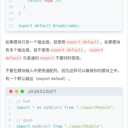
17
return
<
nav
 />
;
18
  }
19
}
20
21
export
default
Breadcrumbs
;
如果模块只有一个输出值，就使用
，如果模块
export default
有多个输出值，就不使用
，
export default
export
与普通的
不要同时使用。
default
export
不要在模块输入中使用通配符。因为这样可以确保你的模块之中，
有一个默认输出（export default）。
JAVASCRIPT
1
// bad
2
import
 * 
as
 myObject 
from
"./importModule"
;
3
4
// good
5
import
 myObject 
from
"./importModule"
;