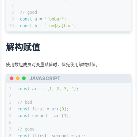
7
8
// good
9
const
 a = 
"foobar"
;
10
const
 b = 
`foo
${a}
bar`
;
解构赋值
使用数组成员对变量赋值时，优先使用解构赋值。
JAVASCRIPT
1
const
 arr = [
1
, 
2
, 
3
, 
4
];
2
3
// bad
4
const
 first = arr[
0
];
5
const
 second = arr[
1
];
6
7
// good
8
const
 [first, second] = arr;