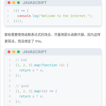
JAVASCRIPT
1
(
() =>
 {
2
console
.
log
(
"Welcome to the Internet."
);
3
})();
那些需要使用函数表达式的场合，尽量用箭头函数代替。因为这样
更简洁，而且绑定了 this。
JAVASCRIPT
1
// bad
2
[
1
, 
2
, 
3
].
map
(
function
 (
x
) {
3
return
 x * x;
4
});
5
6
// good
7
[
1
, 
2
, 
3
].
map
(
(
x
) =>
 {
8
return
 x * x;
9
});