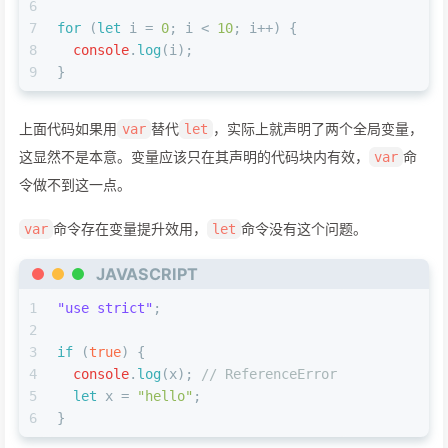
6
7
for
 (
let
 i = 
0
; i < 
10
; i++) {
8
console
.
log
(i);
9
}
上面代码如果用
替代
，实际上就声明了两个全局变量，
var
let
这显然不是本意。变量应该只在其声明的代码块内有效，
命
var
令做不到这一点。
命令存在变量提升效用，
命令没有这个问题。
var
let
JAVASCRIPT
1
"use strict"
;
2
3
if
 (
true
) {
4
console
.
log
(x); 
// ReferenceError
5
let
 x = 
"hello"
;
6
}