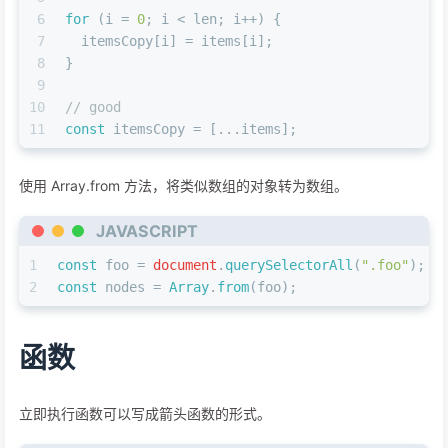
6
for
 (i = 
0
; i < len; i++) {
7
  itemsCopy[i] = items[i];
8
}
9
10
// good
11
const
 itemsCopy = [...items];
使用 Array.from 方法，将类似数组的对象转为数组。
JAVASCRIPT
1
const
 foo = 
document
.
querySelectorAll
(
".foo"
);
2
const
 nodes = 
Array
.
from
(foo);
函数
立即执行函数可以写成箭头函数的形式。