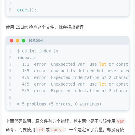
7
8
greet
();
使用 ESLint 检查这个文件，就会报出错误。
BASH
1
$ eslint index.js
2
index.js
3
  1:1  error  Unexpected var, use 
let
 or const i
4
  1:5  error  unusued is defined but never used 
5
  4:5  error  Expected indentation of 2 characte
6
  4:5  error  Unexpected var, use 
let
 or const i
7
  5:5  error  Expected indentation of 2 characte
8
9
✖ 5 problems (5 errors, 0 warnings)
上面代码说明，原文件有五个错误，其中两个是不应该使用
var
命令，而要使用
或
；一个是定义了变量，却没有使
let
const