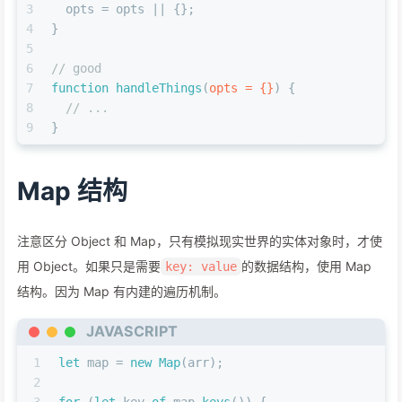
3
  opts = opts || {};
4
}
5
6
// good
7
function
handleThings
(
opts = {}
) {
8
// ...
9
}
Map 结构
注意区分 Object 和 Map，只有模拟现实世界的实体对象时，才使
用 Object。如果只是需要
的数据结构，使用 Map
key: value
结构。因为 Map 有内建的遍历机制。
JAVASCRIPT
1
let
 map = 
new
Map
(arr);
2
3
for
 (
let
 key 
of
 map.
keys
()) {