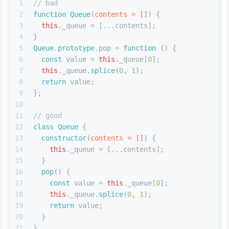
1
// bad
2
function
Queue
(
contents = []
) {
3
this
.
_queue
 = [...contents];
4
}
5
Queue
.
prototype
.
pop
 = 
function
 (
) {
6
const
 value = 
this
.
_queue
[
0
];
7
this
.
_queue
.
splice
(
0
, 
1
);
8
return
 value;
9
};
10
11
// good
12
class
Queue
 {
13
constructor
(
contents = []
) {
14
this
.
_queue
 = [...contents];
15
  }
16
pop
(
) {
17
const
 value = 
this
.
_queue
[
0
];
18
this
.
_queue
.
splice
(
0
, 
1
);
19
return
 value;
20
  }
21
}