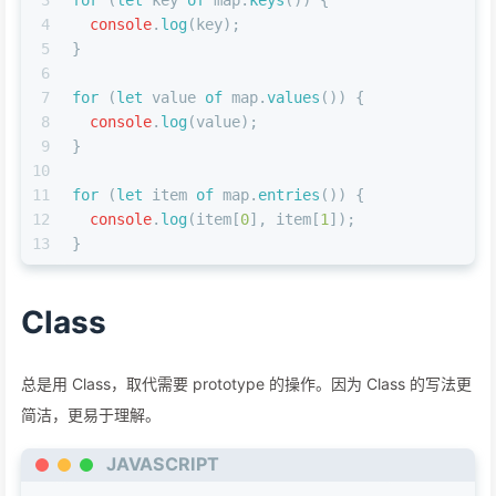
4
console
.
log
(key);
5
}
6
7
for
 (
let
 value 
of
 map.
values
()) {
8
console
.
log
(value);
9
}
10
11
for
 (
let
 item 
of
 map.
entries
()) {
12
console
.
log
(item[
0
], item[
1
]);
13
}
Class
总是用 Class，取代需要 prototype 的操作。因为 Class 的写法更
简洁，更易于理解。
JAVASCRIPT