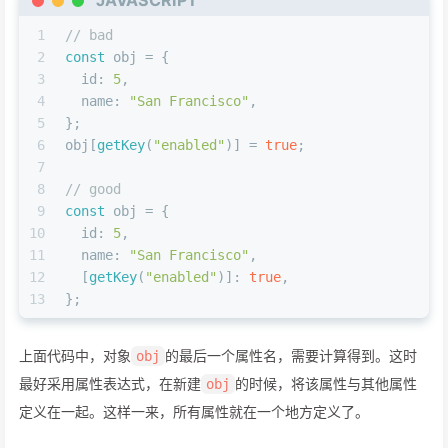
JAVASCRIPT
1
// bad
2
const
 obj = {
3
id
: 
5
,
4
name
: 
"San Francisco"
,
5
};
6
obj[
getKey
(
"enabled"
)] = 
true
;
7
8
// good
9
const
 obj = {
10
id
: 
5
,
11
name
: 
"San Francisco"
,
12
  [
getKey
(
"enabled"
)]: 
true
,
13
};
上面代码中，对象
的最后一个属性名，需要计算得到。这时
obj
最好采用属性表达式，在新建
的时候，将该属性与其他属性
obj
定义在一起。这样一来，所有属性就在一个地方定义了。