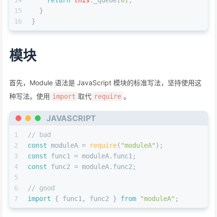
14
return
this
.
_queue
[
0
];
15
  }
16
}
模块
首先，Module 语法是 JavaScript 模块的标准写法，坚持使用这
种写法。使用
取代
。
import
require
JAVASCRIPT
1
// bad
2
const
 moduleA = 
require
(
"moduleA"
);
3
const
 func1 = moduleA.
func1
;
4
const
 func2 = moduleA.
func2
;
5
6
// good
7
import
 { func1, func2 } 
from
"moduleA"
;