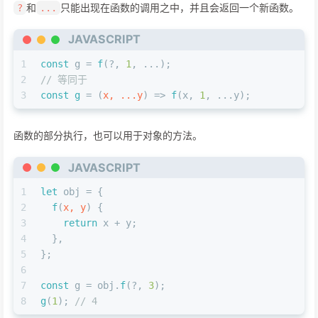
和
只能出现在函数的调用之中，并且会返回一个新函数。
?
...
JAVASCRIPT
1
const
 g = 
f
(?, 
1
, ...);
2
// 等同于
3
const
g
 = (
x, ...y
) => 
f
(x, 
1
, ...y);
函数的部分执行，也可以用于对象的方法。
JAVASCRIPT
1
let
 obj = {
2
f
(
x, y
) {
3
return
 x + y;
4
  },
5
};
6
7
const
 g = obj.
f
(?, 
3
);
8
g
(
1
); 
// 4