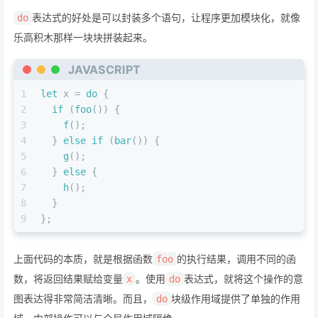
表达式的好处是可以封装多个语句，让程序更加模块化，就像
do
乐高积木那样一块块拼装起来。
JAVASCRIPT
1
let
 x = 
do
 {
2
if
 (
foo
()) {
3
f
();
4
  } 
else
if
 (
bar
()) {
5
g
();
6
  } 
else
 {
7
h
();
8
  }
9
};
上面代码的本质，就是根据函数
的执行结果，调用不同的函
foo
数，将返回结果赋给变量
。使用
表达式，就将这个操作的意
x
do
图表达得非常简洁清晰。而且，
块级作用域提供了单独的作用
do