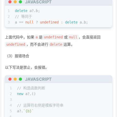
JAVASCRIPT
1
delete
 a?.
b
;
2
// 等同于
3
a == 
null
 ? 
undefined
 : 
delete
 a.
b
;
上面代码中，如果
是
或
，会直接返回
a
undefined
null
，而不会进行
运算。
undefined
delete
（3）报错场合
以下写法是禁止，会报错。
JAVASCRIPT
1
// 构造函数判断
2
new
 a?.()
3
4
// 运算符右侧是模板字符串
5
a?.
`{b}`
6