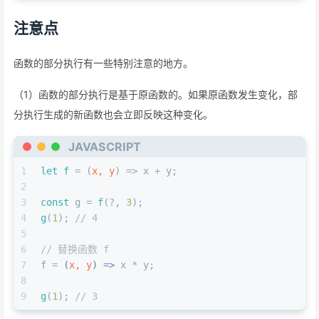
注意点
函数的部分执行有一些特别注意的地方。
（1）函数的部分执行是基于原函数的。如果原函数发生变化，部
分执行生成的新函数也会立即反映这种变化。
JAVASCRIPT
1
let
f
 = (
x, y
) => x + y;
2
3
const
 g = 
f
(?, 
3
);
4
g
(
1
); 
// 4
5
6
// 替换函数 f
7
f = 
(
x, y
) =>
 x * y;
8
9
g
(
1
); 
// 3