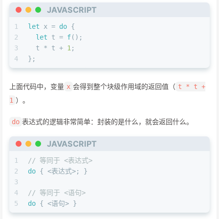
JAVASCRIPT
1
let
 x = 
do
 {
2
let
 t = 
f
();
3
  t * t + 
1
;
4
};
上面代码中，变量
会得到整个块级作用域的返回值（
x
t * t +
）。
1
表达式的逻辑非常简单：封装的是什么，就会返回什么。
do
JAVASCRIPT
1
// 等同于 <表达式>
2
do
 { <表达式>; }
3
4
// 等同于 <语句>
5
do
 { <语句> }