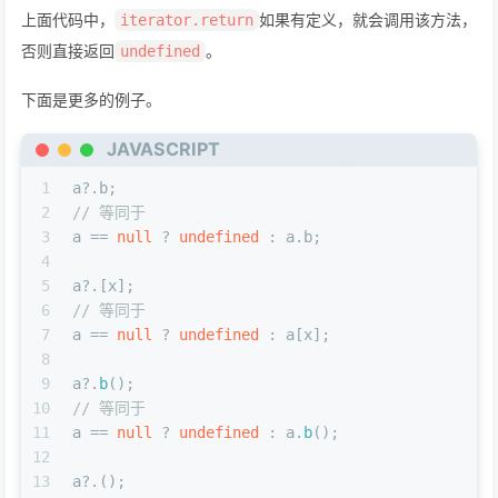
上面代码中，
如果有定义，就会调用该方法，
iterator.return
否则直接返回
。
undefined
下面是更多的例子。
JAVASCRIPT
1
a?.
b
;
2
// 等同于
3
a == 
null
 ? 
undefined
 : a.
b
;
4
5
a?.[x];
6
// 等同于
7
a == 
null
 ? 
undefined
 : a[x];
8
9
a?.
b
();
10
// 等同于
11
a == 
null
 ? 
undefined
 : a.
b
();
12
13
a?.();