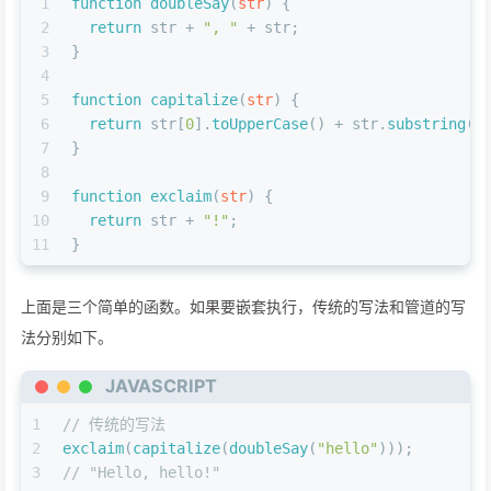
1
function
doubleSay
(
str
) {
2
return
 str + 
", "
 + str;
3
}
4
5
function
capitalize
(
str
) {
6
return
 str[
0
].
toUpperCase
() + str.
substring
(
1
7
}
8
9
function
exclaim
(
str
) {
10
return
 str + 
"!"
;
11
}
上面是三个简单的函数。如果要嵌套执行，传统的写法和管道的写
法分别如下。
JAVASCRIPT
1
// 传统的写法
2
exclaim
(
capitalize
(
doubleSay
(
"hello"
)));
3
// "Hello, hello!"