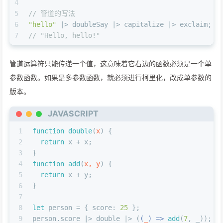
4
5
// 管道的写法
6
"hello"
 |> doubleSay |> capitalize |> exclaim;
7
// "Hello, hello!"
管道运算符只能传递一个值，这意味着它右边的函数必须是一个单
参数函数。如果是多参数函数，就必须进行柯里化，改成单参数的
版本。
JAVASCRIPT
1
function
double
(
x
) {
2
return
 x + x;
3
}
4
function
add
(
x, y
) {
5
return
 x + y;
6
}
7
8
let
 person = { 
score
: 
25
 };
9
person.
score
 |> double |> (
(
_
) =>
add
(
7
, _));