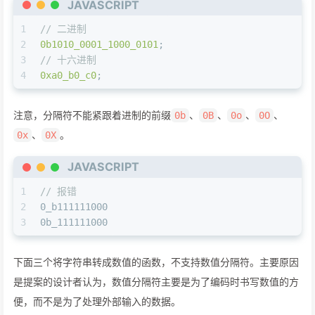
JAVASCRIPT
1
// 二进制
2
0b1010_0001_1000_0101
;
3
// 十六进制
4
0xa0_b0_c0
;
注意，分隔符不能紧跟着进制的前缀
、
、
、
、
0b
0B
0o
0O
、
。
0x
0X
JAVASCRIPT
1
// 报错
2
0_b111111000
3
0b_111111000
下面三个将字符串转成数值的函数，不支持数值分隔符。主要原因
是提案的设计者认为，数值分隔符主要是为了编码时书写数值的方
便，而不是为了处理外部输入的数据。