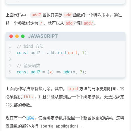
上面代码中，
函数其实是
函数的一个特殊版本，通过
add7
add
将一个参数绑定为
，就可以从
得到
。
7
add
add7
JAVASCRIPT
1
// bind 方法
2
const
 add7 = add.
bind
(
null
, 
7
);
3
4
// 箭头函数
5
const
add7
 = (
x
) => 
add
(x, 
7
);
上面两种写法都有些冗余。其中，
方法的局限更加明显，它
bind
必须提供
，并且只能从前到后一个个绑定参数，无法只绑定
this
非头部的参数。
现在有一个
提案
，使得绑定参数并返回一个新函数更加容易。这叫
做函数的部分执行（partial application）。