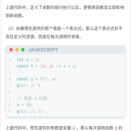
上面代码中，定义了函数的部分执行以后，更换原函数会立即影响
到新函数。
（2）如果预先提供的那个值是一个表达式，那么这个表达式并不
会在定义时求值，而是在每次调用时求值。
JAVASCRIPT
1
let
 a = 
3
;
2
const
f
 = (
x, y
) => x + y;
3
4
const
 g = 
f
(?, a);
5
g
(
1
); 
// 4
6
7
// 改变 a 的值
8
a = 
10
;
9
g
(
1
); 
// 11
上面代码中，预先提供的参数是变量
，那么每次调用函数
的
a
g