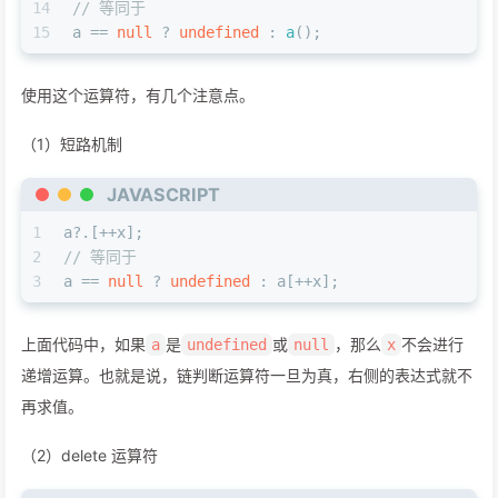
14
// 等同于
15
a == 
null
 ? 
undefined
 : 
a
();
使用这个运算符，有几个注意点。
（1）短路机制
JAVASCRIPT
1
a?.[++x];
2
// 等同于
3
a == 
null
 ? 
undefined
 : a[++x];
上面代码中，如果
是
或
，那么
不会进行
a
undefined
null
x
递增运算。也就是说，链判断运算符一旦为真，右侧的表达式就不
再求值。
（2）delete 运算符