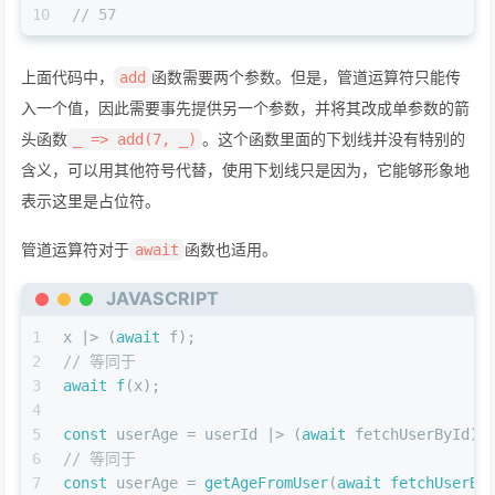
10
// 57
上面代码中，
函数需要两个参数。但是，管道运算符只能传
add
入一个值，因此需要事先提供另一个参数，并将其改成单参数的箭
头函数
。这个函数里面的下划线并没有特别的
_ => add(7, _)
含义，可以用其他符号代替，使用下划线只是因为，它能够形象地
表示这里是占位符。
管道运算符对于
函数也适用。
await
JAVASCRIPT
1
x |> (
await
 f);
2
// 等同于
3
await
f
(x);
4
5
const
 userAge = userId |> (
await
 fetchUserById) 
6
// 等同于
7
const
 userAge = 
getAgeFromUser
(
await
fetchUserBy