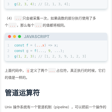
3
g
(
2
, 
3
, 
4
); 
// [2, 1, 3, 4];
（4）
只会被采集一次，如果函数的部分执行使用了多
...
个
，那么每个
的值都将相同。
...
...
JAVASCRIPT
1
const
f
 = (
...x
) => x;
2
const
 g = 
f
(..., 
9
, ...);
3
g
(
1
, 
2
, 
3
); 
// [1, 2, 3, 9, 1, 2, 3]
上面代码中，
定义了两个
占位符，真正执行的时候，它们
g
...
的值是一样的。
管道运算符
Unix 操作系统有一个管道机制（pipeline），可以把前一个操作的