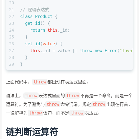
20
21
// 逻辑表达式
22
class
Product
 {
23
get
id
() {
24
return
this
.
_id
;
25
  }
26
set
id
(
value
) {
27
this
.
_id
 = value || 
throw
new
Error
(
"Invali
28
  }
29
}
上面代码中，
都出现在表达式里面。
throw
语法上，
表达式里面的
不再是一个命令，而是一个
throw
throw
运算符。为了避免与
命令混淆，规定
出现在行首，
throw
throw
一律解释为
语句，而不是
表达式。
throw
throw
链判断运算符