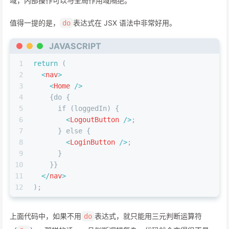
域，内部操作可以与全局作用域隔绝。
值得一提的是，
表达式在 JSX 语法中非常好用。
do
JAVASCRIPT
1
return
 (
2
<
nav
>
3
<
Home
 />
4
    {do {
5
      if (loggedIn) {
6
<
LogoutButton
 />
;
7
      } else {
8
<
LoginButton
 />
;
9
      }
10
    }}
11
</
nav
>
12
);
上面代码中，如果不用
表达式，就只能用三元判断运算符
do