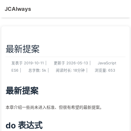
JCAlways
最新提案
发表于
2019-10-11
|
更新于
2026-05-13
|
JavaScript
ES6
|
总字数:
5k
|
阅读时长:
18分钟
|
浏览量:
653
最新提案
本章介绍一些尚未进入标准、但很有希望的最新提案。
do 表达式