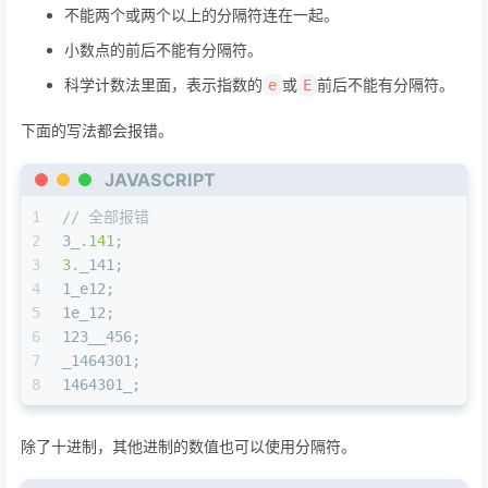
不能两个或两个以上的分隔符连在一起。
小数点的前后不能有分隔符。
科学计数法里面，表示指数的
或
前后不能有分隔符。
e
E
下面的写法都会报错。
JAVASCRIPT
1
// 全部报错
2
3_
.141
;
3
3.
_141;
4
1_e12;
5
1e_12;
6
123__456;
7
_1464301;
8
1464301_;
除了十进制，其他进制的数值也可以使用分隔符。