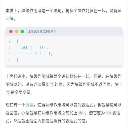
本质上，块级作用域是一个语句，将多个操作封装在一起，没有返
回值。
JAVASCRIPT
1
{
2
let
 t = 
f
();
3
  t = t * t + 
1
;
4
}
上面代码中，块级作用域将两个语句封装在一起。但是，在块级作
用域以外，没有办法得到
的值，因为块级作用域不返回值，除非
t
是全局变量。
t
现在有一个
提案
，使得块级作用域可以变为表达式，也就是说可以
返回值，办法就是在块级作用域之前加上
，使它变为
表达
do
do
式，然后就会返回内部最后执行的表达式的值。