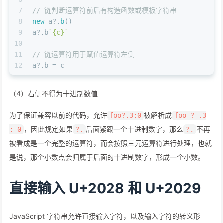
7
// 链判断运算符前后有构造函数或模板字符串
8
new
 a?.
b
()
9
a?.
b
`{c}`
10
11
// 链运算符用于赋值运算符左侧
12
a?.
b
 = c
（4）右侧不得为十进制数值
为了保证兼容以前的代码，允许
被解析成
foo?.3:0
foo ? .3
，因此规定如果
后面紧跟一个十进制数字，那么
不再
: 0
?.
?.
被看成是一个完整的运算符，而会按照三元运算符进行处理，也就
是说，那个小数点会归属于后面的十进制数字，形成一个小数。
直接输入 U+2028 和 U+2029
JavaScript 字符串允许直接输入字符，以及输入字符的转义形