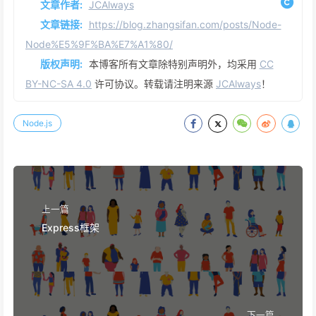
文章作者:
JCAlways
文章链接:
https://blog.zhangsifan.com/posts/Node-
Node%E5%9F%BA%E7%A1%80/
版权声明:
本博客所有文章除特别声明外，均采用
CC
BY-NC-SA 4.0
许可协议。转载请注明来源
JCAlways
！
Node.js
上一篇
Express框架
下一篇