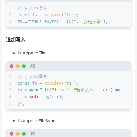
1
// 引入fs模块
2
const
 fs = 
require
(
"fs"
);
3
fs.
writeFileSync
(
"1.txt"
, 
"我是文本"
);
追加写入
fs.appendFile
JS
1
// 引入fs模块
2
const
 fs = 
require
(
"fs"
);
3
fs.
appendFile
(
"1.txt"
, 
"我是文本"
, 
(
err
) =>
 {
4
console
.
log
(err);
5
});
fs.appendFileSync
JS