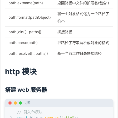
path.extname(path)
返回路径中文件的扩展名(包含.)
将一个对象格式化为一个路径字
path.format(pathObject)
符串
path.join([…paths])
拼接路径
path.parse(path)
把路径字符串解析成对象的格式
path.resolve([…paths])
基于当前
工作目录
拼接路径
http 模块
搭建 web 服务器
JS
1
// 引入fs模块
2
const
 http = 
require
(
"http"
);