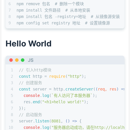
6
npm remove 包名  # 删除一个模块
7
npm install 文件路径  # 从本地安装
8
npm install 包名 -registry=地址  # 从镜像源安装
9
npm config set registry 地址  # 设置镜像源
Hello World
JS
1
// 引入http模块
2
const
 http = 
require
(
"http"
);
3
// 创建服务
4
const
 server = http.
createServer
(
(
req, res
) =>
 
5
console
.
log
(
`有人访问了本服务器`
);
6
  res.
end
(
"<h1>hello world!"
);
7
});
8
// 启动服务
9
server.
listen
(
8081
, 
() =>
 {
10
console
.
log
(
"服务器启动成功，请在http://localhost