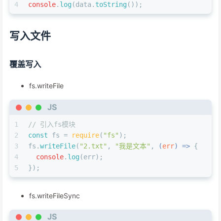
4
console
.
log
(data.
toString
());
写入文件
覆盖写入
fs.writeFile
JS
1
// 引入fs模块
2
const
 fs = 
require
(
"fs"
);
3
fs.
writeFile
(
"2.txt"
, 
"我是文本"
, 
(
err
) =>
 {
4
console
.
log
(err);
5
});
fs.writeFileSync
JS