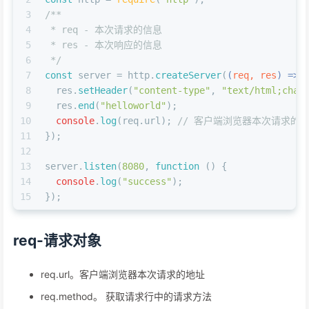
3
/**
4
 * req - 本次请求的信息
5
 * res - 本次响应的信息
6
 */
7
const
 server = http.
createServer
(
(
req, res
) =>
 
8
  res.
setHeader
(
"content-type"
, 
"text/html;char
9
  res.
end
(
"helloworld"
);
10
console
.
log
(req.
url
); 
// 客户端浏览器本次请求的
11
});
12
13
server.
listen
(
8080
, 
function
 (
) {
14
console
.
log
(
"success"
);
15
});
req-请求对象
req.url。客户端浏览器本次请求的地址
req.method。 获取请求行中的请求方法