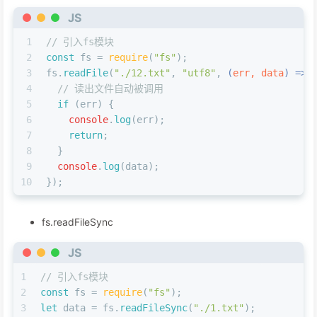
JS
1
// 引入fs模块
2
const
 fs = 
require
(
"fs"
);
3
fs.
readFile
(
"./12.txt"
, 
"utf8"
, 
(
err, data
) =>
 
4
// 读出文件自动被调用
5
if
 (err) {
6
console
.
log
(err);
7
return
;
8
  }
9
console
.
log
(data);
10
});
fs.readFileSync
JS
1
// 引入fs模块
2
const
 fs = 
require
(
"fs"
);
3
let
 data = fs.
readFileSync
(
"./1.txt"
);