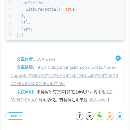
3
xhrFields
: {
4
withCredentials
: 
true
,
5
  },
6
  url,
7
  type,
8
});
文章作者:
JCAlways
文章链接:
https://blog.zhangsifan.com/posts/Node-
Node%E4%B8%AD%E7%9A%84%E4%BC%9A%E8%AF%9
D%E6%8A%80%E6%9C%AF/
版权声明:
本博客所有文章除特别声明外，均采用
CC
BY-NC-SA 4.0
许可协议。转载请注明来源
JCAlways
！
Node.js