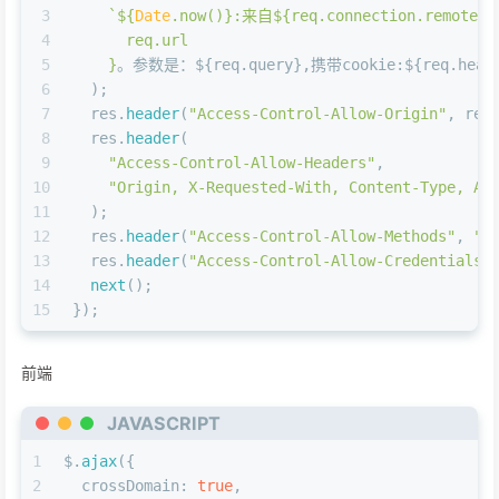
3
`
${
Date
.now()}
:来自
${req.connection.remoteAd
4
      req.url
5
    }
。参数是：
${req.query}
,携带cookie:
${req.head
6
  );
7
  res.
header
(
"Access-Control-Allow-Origin"
, req
8
  res.
header
(
9
"Access-Control-Allow-Headers"
,
10
"Origin, X-Requested-With, Content-Type, Ac
11
  );
12
  res.
header
(
"Access-Control-Allow-Methods"
, 
"P
13
  res.
header
(
"Access-Control-Allow-Credentials"
14
next
();
15
});
前端
JAVASCRIPT
1
$.
ajax
({
2
crossDomain
: 
true
,