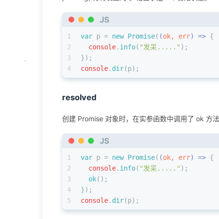
JS
1
var
 p = 
new
Promise
(
(
ok, err
) =>
 {
2
console
.
info
(
"发呆....."
);
3
});
4
console
.
dir
(p);
resolved
创建 Promise 对象时，在实参函数中调用了 ok 方
JS
1
var
 p = 
new
Promise
(
(
ok, err
) =>
 {
2
console
.
info
(
"发呆....."
);
3
ok
();
4
});
5
console
.
dir
(p);