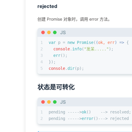
rejected
创建 Promise 对象时，调用 error 方法。
JS
1
var
 p = 
new
Promise
(
(
ok, err
) =>
 {
2
console
.
info
(
"发呆....."
);
3
err
();
4
});
5
console
.
dir
(p);
状态是可转化
JS
1
pending ----->
ok
()    --> resolved;
2
pending ----->
error
()---> rejected 