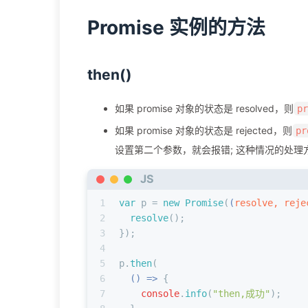
Promise 实例的方法
then()
如果 promise 对象的状态是 resolved，则
p
如果 promise 对象的状态是 rejected，则
pr
设置第二个参数，就会报错; 这种情况的处理
JS
1
var
 p = 
new
Promise
(
(
resolve, reje
2
resolve
();
3
});
4
5
p.
then
(
6
() =>
 {
7
console
.
info
(
"then,成功"
);