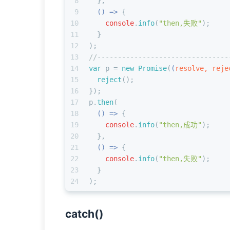
8
  },
9
() =>
 {
10
console
.
info
(
"then,失败"
);
11
  }
12
);
13
//--------------------------------
14
var
 p = 
new
Promise
(
(
resolve, reje
15
reject
();
16
});
17
p.
then
(
18
() =>
 {
19
console
.
info
(
"then,成功"
);
20
  },
21
() =>
 {
22
console
.
info
(
"then,失败"
);
23
  }
24
);
catch()