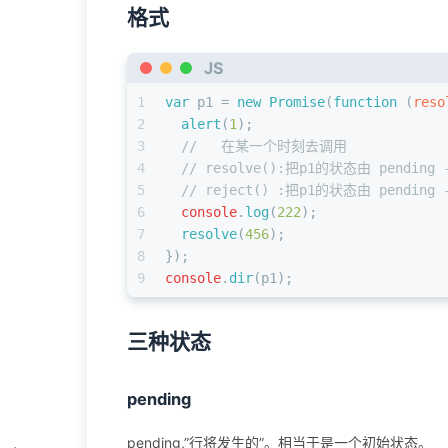
格式
JS
1
var
 p1 = 
new
Promise
(
function
 (
reso
2
alert
(
1
);
3
//   在某一个时刻去调用
4
// resolve():把p1的状态由 pending -
5
// reject() :把p1的状态由 pending -
6
console
.
log
(
222
);
7
resolve
(
456
);
8
});
9
console
.
dir
(p1);
三种状态
pending
pending,”行将发生的”。相当于是一个初始状态。