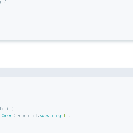
) {
i++) {
rCase
() + arr[i].
substring
(
1
);