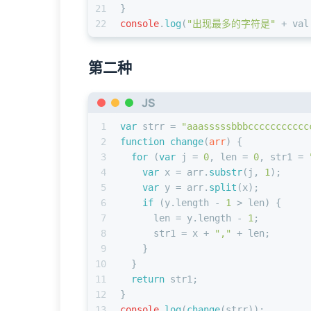
21
}
22
console
.
log
(
"出现最多的字符是"
 + val
第二种
JS
1
var
 strr = 
"aaasssssbbbccccccccccc
2
function
change
(
arr
) {
3
for
 (
var
 j = 
0
, len = 
0
, str1 = 
4
var
 x = arr.
substr
(j, 
1
);
5
var
 y = arr.
split
(x);
6
if
 (y.
length
 - 
1
 > len) {
7
      len = y.
length
 - 
1
;
8
      str1 = x + 
","
 + len;
9
    }
10
  }
11
return
 str1;
12
}
13
console
.
log
(
change
(strr));