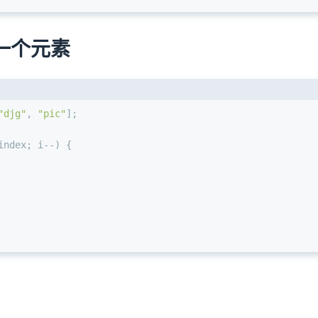
一个元素
"djg"
, 
"pic"
];
index; i--) {