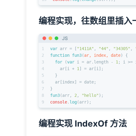
编程实现，往数组里插入
JS
1
var
 arr = [
"1411A"
, 
"44"
, 
"34305"
, 
2
function
fun3
(
ar, index, date
) {
3
for
 (
var
 i = ar.
length
 - 
1
; i >= 
4
    ar[i + 
1
] = ar[i];
5
  }
6
  ar[index] = date;
7
}
8
fun3
(arr, 
2
, 
"hello"
);
9
console
.
log
(arr);
编程实现 IndexOf 方法