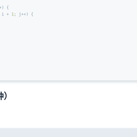
+) {
 i + 
1
; j++) {
种）