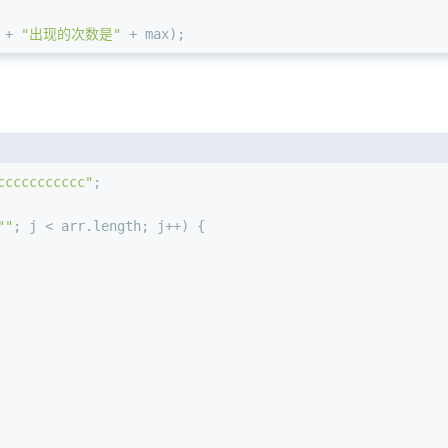
 + 
"出现的次数是"
 + max);
ccccccccccc"
;
""
; j < arr.
length
; j++) {