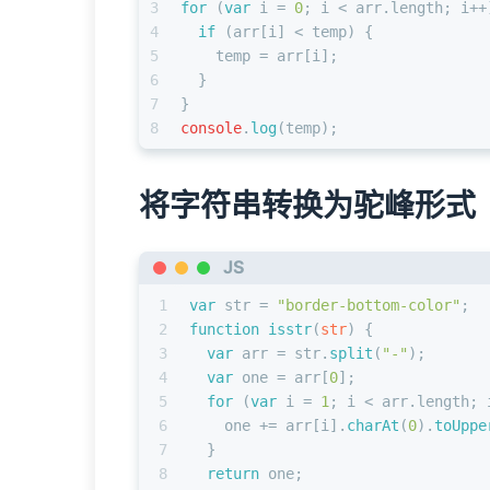
3
for
 (
var
 i = 
0
; i < arr.
length
; i++
4
if
 (arr[i] < temp) {
5
    temp = arr[i];
6
  }
7
}
8
console
.
log
(temp);
将字符串转换为驼峰形式
JS
1
var
 str = 
"border-bottom-color"
;
2
function
isstr
(
str
) {
3
var
 arr = str.
split
(
"-"
);
4
var
 one = arr[
0
];
5
for
 (
var
 i = 
1
; i < arr.
length
; 
6
    one += arr[i].
charAt
(
0
).
toUppe
7
  }
8
return
 one;