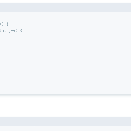
+) {
th
; j++) {