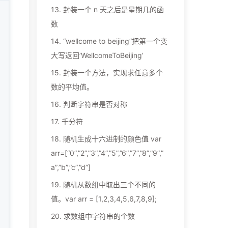
13.
封装一个 n 天之后是星期几的函
数
14.
“wellcome to beijing”把第一个变
大写返回’WellcomeToBeijing’
15.
封装一个方法，实现求任意多个
数的平均值。
16.
判断字符串是否对称
17.
千分符
18.
随机生成十六进制的颜色值 var
arr=[“0”,”2”,”3”,”4”,”5”,”6”,”7”,”8”,”9”,”
a”,”b”,”c”,”d”]
19.
随机从数组中取出三个不同的
值。var arr = [1,2,3,4,5,6,7,8,9];
20.
求数组中字符串的个数