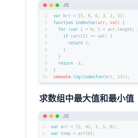
JS
1
var
 brr = [
5
, 
9
, 
6
, 
3
, 
2
, 
5
];
2
function
indexfun
(
arr, val
) {
3
for
 (
var
 i = 
0
; i < arr.
length
; 
4
if
 (arr[i] == val) {
5
return
 i;
6
    }
7
  }
8
return
 -
1
;
9
}
10
console
.
log
(
indexfun
(brr, 
13
));
求数组中最大值和最小值
JS
1
var
 arr = [
2
, 
41
, 
3
, 
1
, 
8
];
2
var
 temp = arr[
0
];