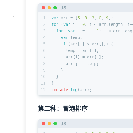
JS
1
var
 arr = [
5
, 
8
, 
3
, 
6
, 
9
];
2
for
 (
var
 i = 
0
; i < arr.
length
; i+
3
for
 (
var
 j = i + 
1
; j < arr.
leng
4
var
 temp;
5
if
 (arr[i] > arr[j]) {
6
      temp = arr[i];
7
      arr[i] = arr[j];
8
      arr[j] = temp;
9
    }
10
  }
11
}
12
console
.
log
(arr);
第二种：冒泡排序
JS