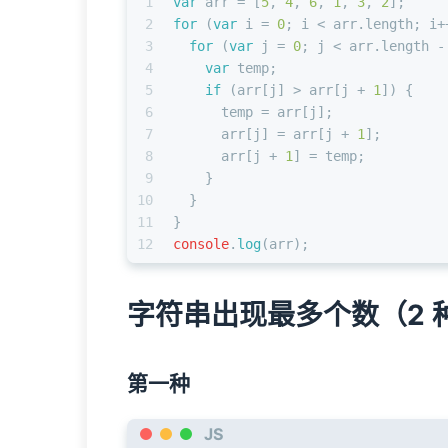
1
var
 arr = [
5
, 
4
, 
6
, 
1
, 
3
, 
2
];
2
for
 (
var
 i = 
0
; i < arr.
length
; i+
3
for
 (
var
 j = 
0
; j < arr.
length
 -
4
var
 temp;
5
if
 (arr[j] > arr[j + 
1
]) {
6
      temp = arr[j];
7
      arr[j] = arr[j + 
1
];
8
      arr[j + 
1
] = temp;
9
    }
10
  }
11
}
12
console
.
log
(arr);
字符串出现最多个数（2 
第一种
JS