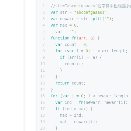
1
//str=”abcdefgaaass”找字符中出现最
2
var
 str = 
"abcdefgaaass"
;
3
var
 newarr = str.
split
(
""
);
4
var
 max = 
0
,
5
  val = 
""
;
6
function
fn
(
arr, a
) {
7
var
 count = 
0
;
8
for
 (
var
 i = 
0
; i < arr.
length
; 
9
if
 (arr[i] == a) {
10
      count++;
11
    }
12
  }
13
return
 count;
14
}
15
for
 (
var
 i = 
0
; i < newarr.
length
;
16
var
 ind = 
fn
(newarr, newarr[i]);
17
if
 (ind > max) {
18
    max = ind;
19
    val = newarr[i];
20
  }