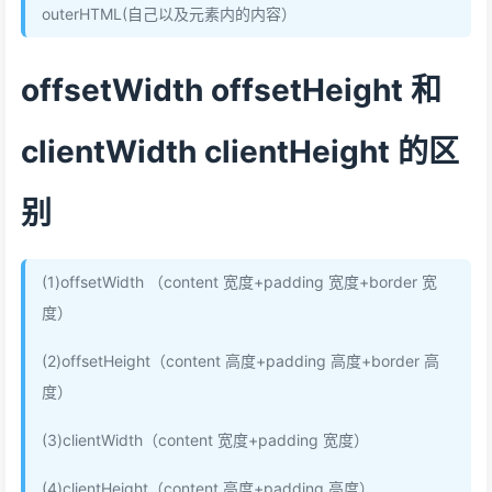
outerHTML(自己以及元素内的内容）
offsetWidth offsetHeight 和
clientWidth clientHeight 的区
别
(1)offsetWidth （content 宽度+padding 宽度+border 宽
度）
(2)offsetHeight（content 高度+padding 高度+border 高
度）
(3)clientWidth（content 宽度+padding 宽度）
(4)clientHeight（content 高度+padding 高度）