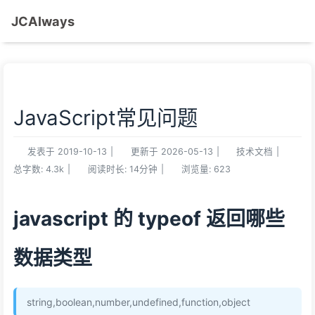
JCAlways
JavaScript常见问题
发表于
2019-10-13
|
更新于
2026-05-13
|
技术文档
|
总字数:
4.3k
|
阅读时长:
14分钟
|
浏览量:
623
javascript 的 typeof 返回哪些
数据类型
string,boolean,number,undefined,function,object