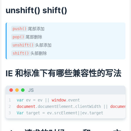
unshift() shift()
尾部添加
push()
尾部删除
pop()
头部添加
unshift()
头部删除
shift()
IE 和标准下有哪些兼容性的写法
JS
1
var
 ev = ev || 
window
.
event
2
document
.
documentElement
.
clientWidth
 || 
document
3
Var
 target = ev.
srcElement
||ev.
target