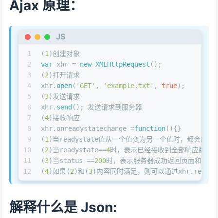
Ajax 原理：
JS
1
(
1
)创建对象
2
var
 xhr = 
new
XMLHttpRequest
();
3
(
2
)打开请求
4
xhr.
open
(
'GET'
, 
'example.txt'
, 
true
);
5
(
3
)发送请求
6
xhr.
send
(); 发送请求到服务器
7
(
4
)接收响应
8
xhr.
onreadystatechange
 =
function
(
){}
9
(
1
)当readystate值从一个值变为另一个值时，都会触发rea
10
(
2
)当readystate==
4
时，表示已经接收到全部响应数据
11
(
3
)当status ==
200
时，表示服务器成功返回页面和数据
12
(
4
)如果(
2
)和(
3
)内容同时满足，则可以通过xhr.
respon
解释什么是 Json: